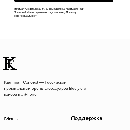
Нажимая «Создать аккаунт», вы соглашаетесь и принимаете наши
Поддержка
Меню
Условия обработки персональных данных и нашу Политику
конфиденциальности.
Общий каталог
О нас
Чехлы на iPhone
Оплата
Коллекции
Доставка
Чехлы на MacBook
Ответы на вопросы
Чехлы на AirPods
Толстовки
Футболки
Аксессуары
Подарочные наборы
Подарочные сертификаты
Контакты