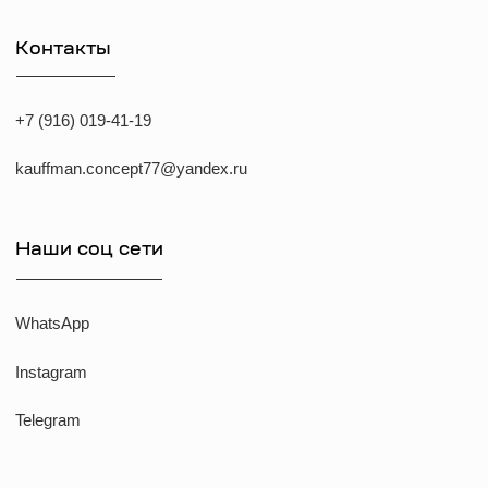
ИП Козырский Николай Михайлович
ИНН: 773168303974
KAUFFMAN CONCEPT @ all rights reserved
*Указанные на сайте цены не являются публичной офертой
*Meta признана экстремистcкой организацией в России