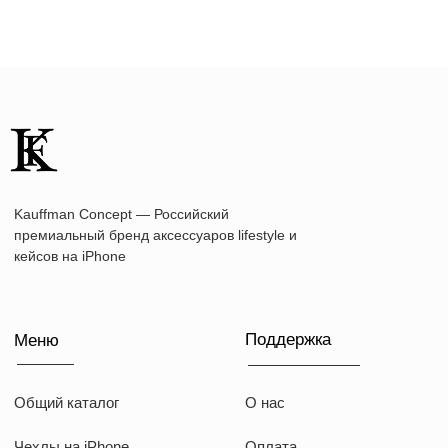
Общий каталог
О нас
Чехлы на iPhone
Оплата
Коллекции
Доставка
Чехлы на MacBook
Ответы на вопросы
Чехлы на AirPods
Толстовки
Футболки
Аксессуары
Подарочные наборы
Подарочные сертификаты
Контакты
+7 (916) 019-41-19
kauffman.concept77@yandex.ru