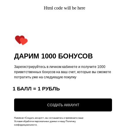
Html code will be here
ДАРИМ 1000 БОНУСОВ
Зарегистрируйтесь в личном кабинете и получите 1000
приветственных бонусов на ваш счет, которые вы сможете
потратить уже на следующую покупку
1 БАЛЛ = 1 РУБЛЬ
Kauffman Concept — Российский
премиальный бренд аксессуаров lifestyle и
СОЗДАТЬ АККАУНТ
кейсов на iPhone
Нажимая «Создать аккаунт», вы соглашаетесь и принимаете наши
Условия обработки персональных данных и нашу Политику
Поддержка
Меню
конфиденциальности.