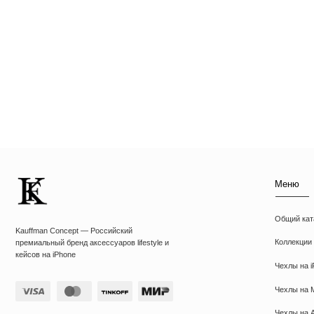
Меню
Общий каталог
Kauffman Concept — Российский
Коллекции
премиальный бренд аксессуаров lifestyle и
кейсов на iPhone
Чехлы на iPhone
Чехлы на MacBook
Чехлы на AirPods
ИП Козырский Николай Михайлович
Толстовки
ИНН: 773168303974
Футболки
KAUFFMAN CONCEPT @ all rights reserved
Аксессуары
Подарочные наборы