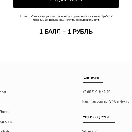
Нажимая «Создать аккаунт», вы соглашаетесь и принимаете наши Условия обработки
персональных данных и нашу Политику конфиденциальности.
1 БАЛЛ = 1 РУБЛЬ
Контакты
+7 (916) 019-41-19
kauffman.concept77@yandex.ru
Наши соц сети
WhatsApp
Instagram
Telegram