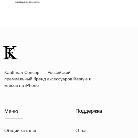
Поддержка
Меню
конфиденциальности.
Общий каталог
О нас
Чехлы на iPhone
Оплата
Коллекции
Доставка
Чехлы на MacBook
Ответы на вопросы
Чехлы на AirPods
Толстовки
Футболки
Аксессуары
Подарочные наборы
Подарочные сертификаты
Контакты
+7 (916) 019-41-19