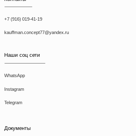
ИП Козырский Николай Михайлович
ИНН: 773168303974
KAUFFMAN CONCEPT @ all rights reserved
*Указанные на сайте цены не являются публичной офертой
*Meta признана экстремистcкой организацией в России