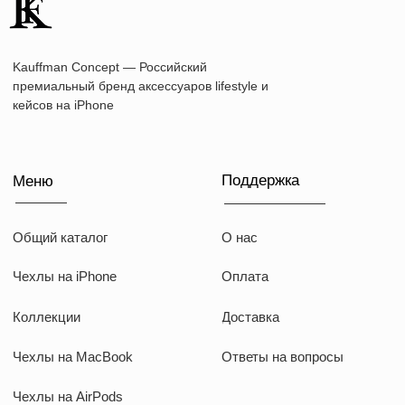
Наши соц сети
WhatsApp
Instagram
Telegram
Документы
Договор оферты
Политика конфиденциальности
ИП Козырский Николай Михайлович
ИНН: 773168303974