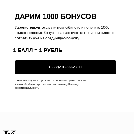
Чехлы на iPhone
Оплата
ДАРИМ 1000 БОНУСОВ
Коллекции
Доставка
Чехлы на MacBook
Ответы на вопросы
Зарегистрируйтесь в личном кабинете и получите 1000
приветственных бонусов на ваш счет, которые вы сможете
Чехлы на AirPods
потратить уже на следующую покупку
Толстовки
1 БАЛЛ = 1 РУБЛЬ
Футболки
Аксессуары
СОЗДАТЬ АККАУНТ
Подарочные наборы
Нажимая «Создать аккаунт», вы соглашаетесь и принимаете наши
Подарочные сертификаты
Условия обработки персональных данных и нашу Политику
конфиденциальности.
Контакты
+7 (916) 019-41-19
kauffman.concept77@yandex.ru