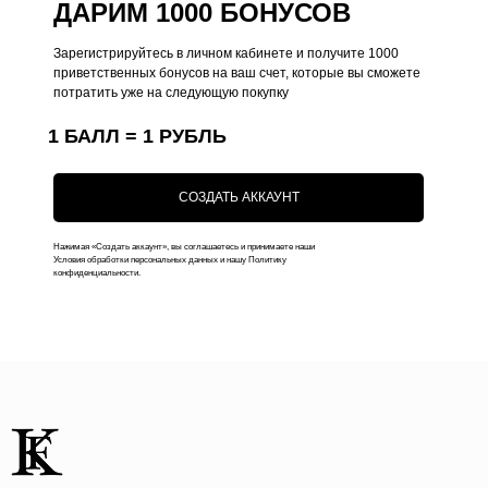
ДАРИМ 1000 БОНУСОВ
Коллекции
Доставка
Зарегистрируйтесь в личном кабинете и получите 1000
Чехлы на MacBook
Ответы на вопросы
приветственных бонусов на ваш счет, которые вы сможете
потратить уже на следующую покупку
Чехлы на AirPods
1 БАЛЛ = 1 РУБЛЬ
Толстовки
Футболки
СОЗДАТЬ АККАУНТ
Аксессуары
Подарочные наборы
Нажимая «Создать аккаунт», вы соглашаетесь и принимаете наши
Условия обработки персональных данных и нашу Политику
Подарочные сертификаты
конфиденциальности.
Контакты
+7 (916) 019-41-19
kauffman.concept77@yandex.ru
Наши соц сети