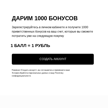
Общий каталог
О нас
Чехлы на iPhone
Оплата
ДАРИМ 1000 БОНУСОВ
Коллекции
Доставка
Чехлы на MacBook
Ответы на вопросы
Зарегистрируйтесь в личном кабинете и получите 1000
приветственных бонусов на ваш счет, которые вы сможете
Чехлы на AirPods
потратить уже на следующую покупку
Толстовки
1 БАЛЛ = 1 РУБЛЬ
Футболки
Аксессуары
СОЗДАТЬ АККАУНТ
Подарочные наборы
Подарочные сертификаты
Нажимая «Создать аккаунт», вы соглашаетесь и принимаете наши
Условия обработки персональных данных и нашу Политику
конфиденциальности.
Контакты
+7 (916) 019-41-19
kauffman.concept77@yandex.ru