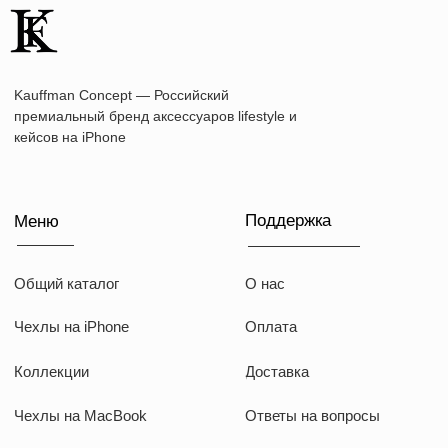
Наши соц сети
WhatsApp
Instagram
Telegram
Документы
Договор оферты
Политика конфиденциальности
ИП Козырский Николай Михайлович
ИНН: 773168303974