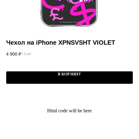
Чехол на iPhone XPNSVSHT VIOLET
Ч
C
4 900
₽
/
1 шт
7 
В КОРЗИНУ
Kauffman Concept — Российский
премиальный бренд аксессуаров lifestyle и
Html code will be here
кейсов на iPhone
Поддержка
Меню