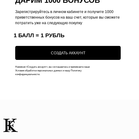
ДАРИМ 1000 БОНУСОВ
Зарегистрируйтесь в личном кабинете и получите 1000
Поддержка
Меню
приветственных бонусов на ваш счет, которые вы сможете
потратить уже на следующую покупку
Общий каталог
О нас
1 БАЛЛ = 1 РУБЛЬ
Чехлы на iPhone
Оплата
Коллекции
Доставка
СОЗДАТЬ АККАУНТ
Чехлы на MacBook
Ответы на вопросы
Чехлы на AirPods
Нажимая «Создать аккаунт», вы соглашаетесь и принимаете наши
Условия обработки персональных данных и нашу Политику
конфиденциальности.
Толстовки
Футболки
Аксессуары
Подарочные наборы
Подарочные сертификаты
Контакты