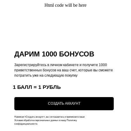
Html code will be here
Поддержка
Меню
Общий каталог
О нас
Чехлы на iPhone
Оплата
Коллекции
Доставка
ДАРИМ 1000 БОНУСОВ
Чехлы на MacBook
Ответы на вопросы
Чехлы на AirPods
Зарегистрируйтесь в личном кабинете и получите 1000
приветственных бонусов на ваш счет, которые вы сможете
Толстовки
потратить уже на следующую покупку
Футболки
1 БАЛЛ = 1 РУБЛЬ
Аксессуары
Подарочные наборы
СОЗДАТЬ АККАУНТ
Подарочные сертификаты
Нажимая «Создать аккаунт», вы соглашаетесь и принимаете наши
Условия обработки персональных данных и нашу Политику
Контакты
конфиденциальности.