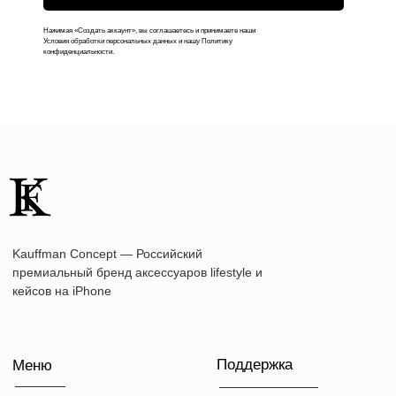
Контакты
Нажимая «Создать аккаунт», вы соглашаетесь и принимаете наши
Условия обработки персональных данных и нашу Политику
конфиденциальности.
+7 (916) 019-41-19
kauffman.concept77@yandex.ru
Наши соц сети
WhatsApp
Instagram
Telegram
Документы
Договор оферты
Политика конфиденциальности