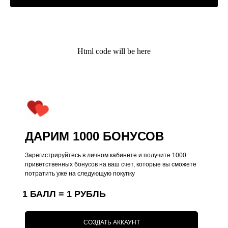
Kauffman Concept — Российский
премиальный бренд аксессуаров lifestyle и
кейсов на iPhone
Html code will be here
Поддержка
Меню
Общий каталог
О нас
Чехлы на iPhone
Оплата
Коллекции
Доставка
Чехлы на MacBook
Ответы на вопросы
ДАРИМ 1000 БОНУСОВ
Чехлы на AirPods
Зарегистрируйтесь в личном кабинете и получите 1000
Толстовки
приветственных бонусов на ваш счет, которые вы сможете
Футболки
потратить уже на следующую покупку
Аксессуары
1 БАЛЛ = 1 РУБЛЬ
Подарочные наборы
Подарочные сертификаты
СОЗДАТЬ АККАУНТ