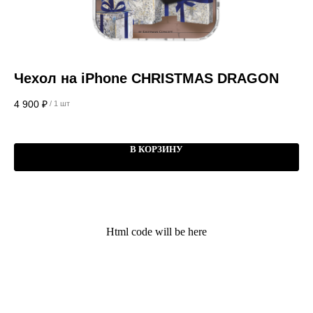
Чехол на iPhone CHRISTMAS DRAGON
Ч
4 900
₽
4 
/
1 шт
В КОРЗИНУ
Kauffman Concept — Российский
премиальный бренд аксессуаров lifestyle и
Html code will be here
кейсов на iPhone
Поддержка
Меню
Общий каталог
О нас