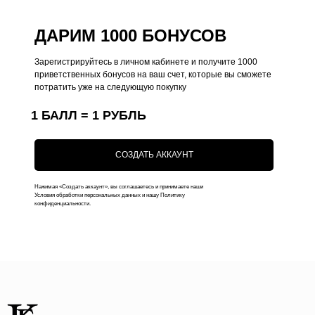
Чехлы на iPhone
Оплата
ДАРИМ 1000 БОНУСОВ
Коллекции
Доставка
Зарегистрируйтесь в личном кабинете и получите 1000
Чехлы на MacBook
Ответы на вопросы
приветственных бонусов на ваш счет, которые вы сможете
Чехлы на AirPods
потратить уже на следующую покупку
Толстовки
1 БАЛЛ = 1 РУБЛЬ
Футболки
Аксессуары
СОЗДАТЬ АККАУНТ
Подарочные наборы
Нажимая «Создать аккаунт», вы соглашаетесь и принимаете наши
Подарочные сертификаты
Условия обработки персональных данных и нашу Политику
конфиденциальности.
Контакты
+7 (916) 019-41-19
kauffman.concept77@yandex.ru