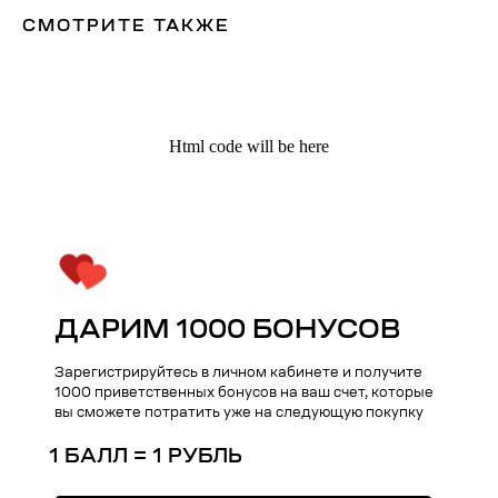
СМОТРИТЕ ТАКЖЕ
Html code will be here
ДАРИМ 1000 БОНУСОВ
Kauffman Concept — Российский
премиальный бренд аксессуаров
lifestyle и кейсов на iPhone
Зарегистрируйтесь в личном кабинете и получите
1000 приветственных бонусов на ваш счет, которые
вы сможете потратить уже на следующую покупку
Поддержка
Меню
1 БАЛЛ = 1 РУБЛЬ
Общий каталог
О нас