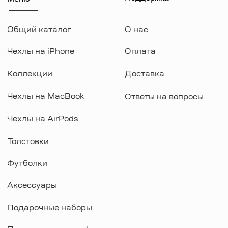
WhatsApp
Instagram
Telegram
Документы
Договор оферты
Политика конфиденциальности
ИП Козырский Николай Михайлович
ИНН: 773168303974
KAUFFMAN CONCEPT @ all rights reserved