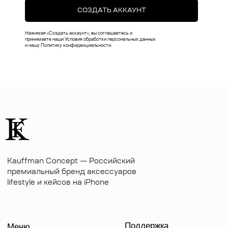
Чехлы на iPhone
Оплата
СОЗДАТЬ АККАУНТ
Коллекции
Доставка
Нажимая «Создать аккаунт», вы соглашаетесь и
Чехлы на MacBook
Ответы на вопросы
принимаете наши Условия обработки персональных данных
и нашу Политику конфиденциальности.
Чехлы на AirPods
Толстовки
Футболки
Аксессуары
Подарочные наборы
Подарочные сертификаты
Контакты
+7 (916) 019-41-19
kauffman.concept77@yandex.ru
Наши соц сети