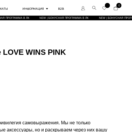
0
РМАЦИЯ
B2B
NEW | БОНУСНАЯ ПРОГРАММА В ЛК
NEW | БОНУСНАЯ ПРОГРАММА В ЛК
NEW | БОНУСН
e LOVE WINS PINK
Привилегия самовыражения. Мы не только
е аксессуары, но и раскрываем через них вашу