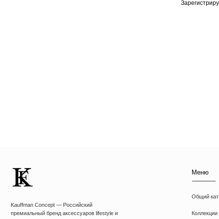
Зарегистриру
Меню
Общий каталог
Kauffman Concept — Российский
Коллекции
премиальный бренд аксессуаров lifestyle и
кейсов на iPhone
Чехлы на iPhone
Чехлы на MacBook
Чехлы на AirPods
ИП Козырский Николай Михайлович
Толстовки
ИНН: 773168303974
Футболки
KAUFFMAN CONCEPT @ all rights reserved
Аксессуары
Подарочные наборы
Подарочные сертиф