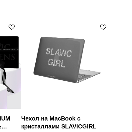
IUM
Чехол на MacBook с
&
кристаллами SLAVICGIRL