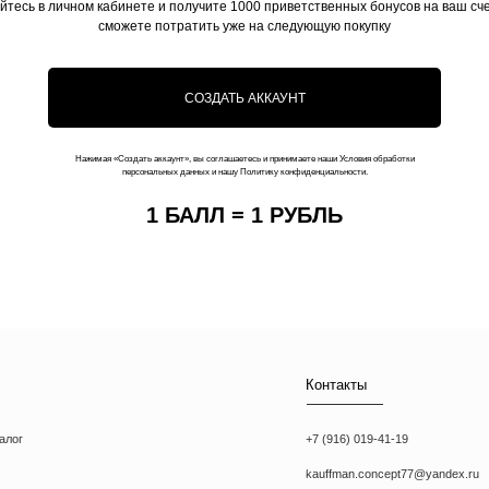
йтесь в личном кабинете и получите 1000 приветственных бонусов на ваш сче
сможете потратить уже на следующую покупку
СОЗДАТЬ АККАУНТ
Контакты
Нажимая «Создать аккаунт», вы соглашаетесь и принимаете наши Условия обработки
персональных данных и нашу Политику конфиденциальности.
+7 (916) 019-41-19
1 БАЛЛ = 1 РУБЛЬ
kauffman.concept77@yandex.ru
Наши соц сети
WhatsApp
Instagram
Telegram
икаты