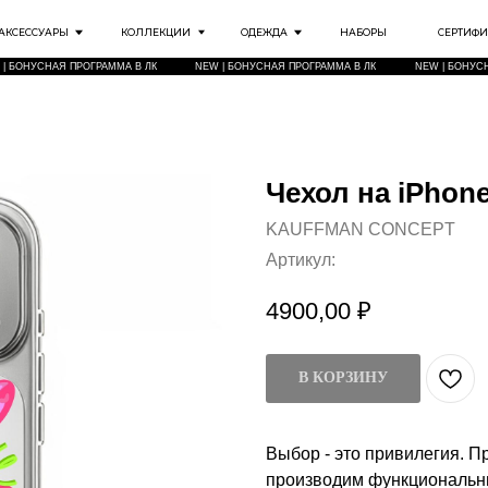
РЫ
КОЛЛЕКЦИИ
ОДЕЖДА
НАБОРЫ
СЕРТИФИКАТЫ
ИНФО
Я ПРОГРАММА В ЛК
NEW | БОНУСНАЯ ПРОГРАММА В ЛК
NEW | БОНУСНАЯ ПРОГРАММА В ЛК
Чехол на iPhon
KAUFFMAN CONCEPT
Артикул:
4900,00
₽
В КОРЗИНУ
Выбор - это привилегия. 
производим функциональны