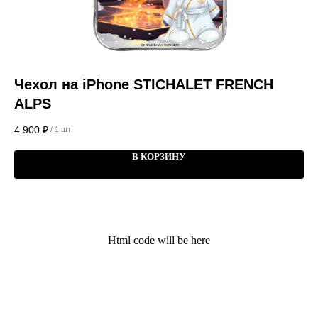
Чехол на iPhone STICHALET FRENCH
М
ALPS
L
4 900
₽
4 
/
1 шт
В КОРЗИНУ
Kauffman Concept — Российский
премиальный бренд аксессуаров lifestyle и
Html code will be here
кейсов на iPhone
Поддержка
Меню
Общий каталог
О нас