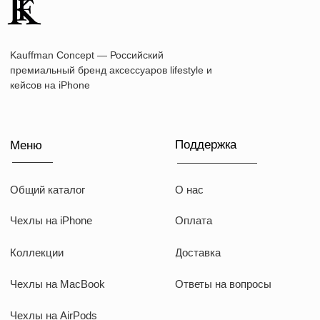
Наши соц сети
WhatsApp
Instagram
Telegram
Документы
Договор оферты
Политика конфиденциальности
ИП Козырский Николай Михайлович
ИНН: 773168303974