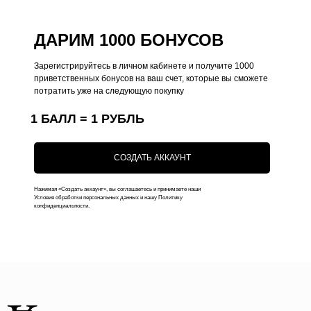
Чехлы на iPhone
Оплата
ДАРИМ 1000 БОНУСОВ
Коллекции
Доставка
Чехлы на MacBook
Ответы на вопросы
Зарегистрируйтесь в личном кабинете и получите 1000
приветственных бонусов на ваш счет, которые вы сможете
Чехлы на AirPods
потратить уже на следующую покупку
Толстовки
1 БАЛЛ = 1 РУБЛЬ
Футболки
Аксессуары
СОЗДАТЬ АККАУНТ
Подарочные наборы
Нажимая «Создать аккаунт», вы соглашаетесь и принимаете наши
Подарочные сертификаты
Условия обработки персональных данных и нашу Политику
конфиденциальности.
Контакты
+7 (916) 019-41-19
kauffman.concept77@yandex.ru