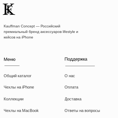
Наши соц сети
WhatsApp
Instagram
Telegram
Документы
Договор оферты
Политика конфиденциальности
ИП Козырский Николай Михайлович
ИНН: 773168303974