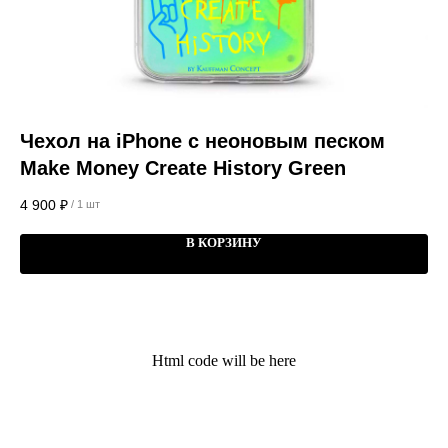
Чехол на iPhone с неоновым песком
Ч
Make Money Create History Green
7 
4 900
₽
/
1 шт
В КОРЗИНУ
Kauffman Concept — Российский
премиальный бренд аксессуаров lifestyle и
кейсов на iPhone
Html code will be here
Поддержка
Меню