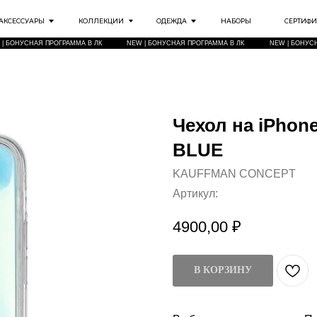
РЫ
КОЛЛЕКЦИИ
ОДЕЖДА
НАБОРЫ
СЕРТИФИКАТЫ
ИНФО
Я ПРОГРАММА В ЛК
NEW | БОНУСНАЯ ПРОГРАММА В ЛК
NEW | БОНУСНАЯ ПРОГРАММА В ЛК
Чехол на iPhon
BLUE
KAUFFMAN CONCEPT
Артикул:
4900,00
₽
В КОРЗИНУ