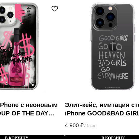
iPhone с неоновым
Элит-кейс, имитация ст
OUP OF THE DAY
iPhone GOOD&BAD GIR
4 900
₽
/
1 шт
В КОРЗИНУ
В КОРЗИНУ