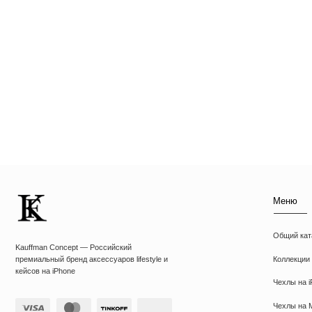
Меню
Общий каталог
Kauffman Concept — Российский
Коллекции
премиальный бренд аксессуаров lifestyle и
кейсов на iPhone
Чехлы на iPhone
Чехлы на MacBook
Чехлы на AirPods
ИП Козырский Николай Михайлович
Толстовки
ИНН: 773168303974
Футболки
KAUFFMAN CONCEPT @ all rights reserved
Аксессуары
Подарочные наборы
Подарочные сертиф
*Указанные на сайте цены не являются публичной офертой
*Meta признана экстремистcкой организацией в России