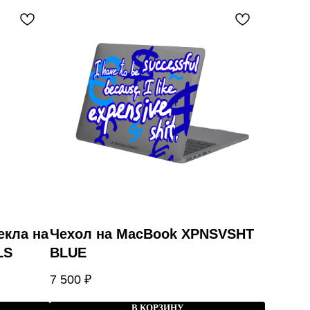
екла на
Чехол на MacBook XPNSVSHT
LS
BLUE
7 500
₽
В КОРЗИНУ