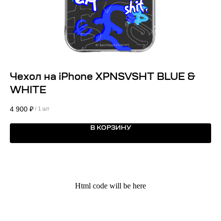
Чехол на iPhone XPNSVSHT BLUE &
О
WHITE
L
4 900
₽
6 
/
1 шт
В КОРЗИНУ
Kauffman Concept — Российский
премиальный бренд аксессуаров lifestyle и
кейсов на iPhone
Html code will be here
Поддержка
Меню