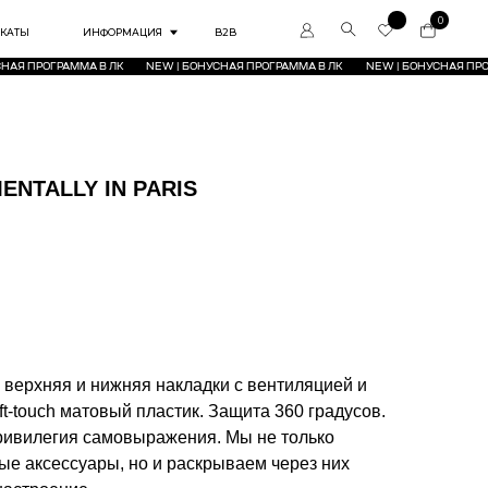
0
РМАЦИЯ
B2B
ЛК
NEW | БОНУСНАЯ ПРОГРАММА В ЛК
NEW | БОНУСНАЯ ПРОГРАММА В ЛК
NEW | БОНУС
ENTALLY IN PARIS
 верхняя и нижняя накладки с вентиляцией и
ft-touch матовый пластик. Защита 360 градусов.
Привилегия самовыражения. Мы не только
е аксессуары, но и раскрываем через них