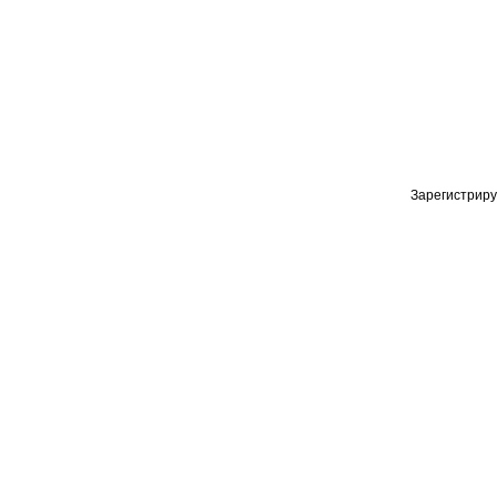
Зарегистриру
Меню
Общий каталог
Kauffman Concept — Российский
Коллекции
премиальный бренд аксессуаров lifestyle и