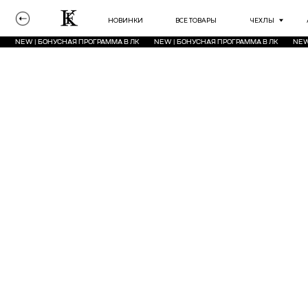
НОВИНКИ
ВСЕ ТОВАРЫ
ЧЕХЛЫ
АКСЕССУА
NEW | БОНУСНАЯ ПРОГРАММА В ЛК
NEW | БОНУСНАЯ ПРОГРАММА В ЛК
NEW | БОНУСН