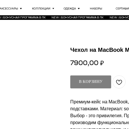
РЫ
КОЛЛЕКЦИИ
ОДЕЖДА
НАБОРЫ
СЕРТИФИКАТЫ
ИНФО
АЯ ПРОГРАММА В ЛК
NEW | БОНУСНАЯ ПРОГРАММА В ЛК
NEW | БОНУСНАЯ ПРОГРАММА В 
Чехол на MacBook M
7900,00
₽
В КОРЗИНУ
Премиум-кейс на MacBook,
подставками. Материал: so
Выбор - это привилегия. 
производим функциональны