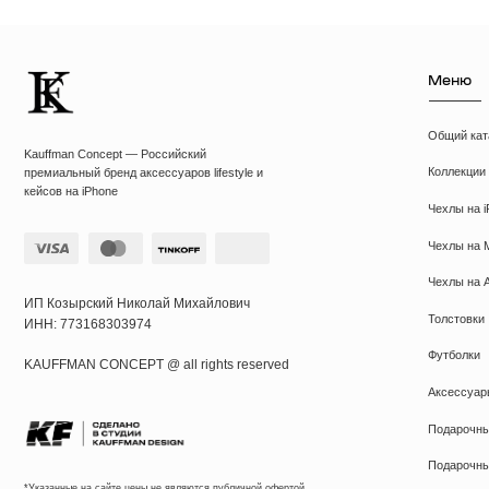
кейсов на iPhone
Чехлы на iPhone
Чехлы на MacBook
Чехлы на AirPods
ИП Козырский Николай Михайлович
Толстовки
ИНН: 773168303974
Футболки
KAUFFMAN CONCEPT @ all rights reserved
Аксессуары
Подарочные наборы
Подарочные сертиф
*Указанные на сайте цены не являются публичной офертой
*Meta признана экстремистcкой организацией в России