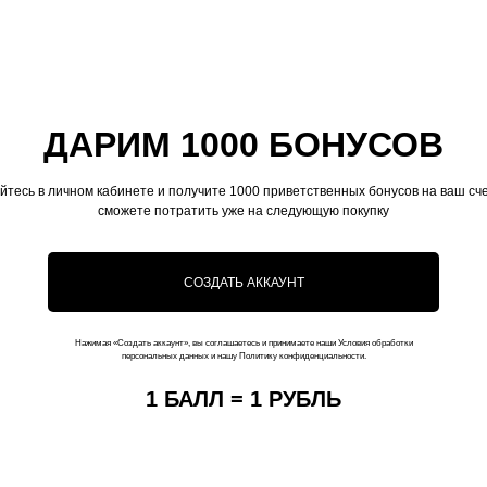
ДАРИМ 1000 БОНУСОВ
йтесь в личном кабинете и получите 1000 приветственных бонусов на ваш сче
сможете потратить уже на следующую покупку
СОЗДАТЬ АККАУНТ
Нажимая «Создать аккаунт», вы соглашаетесь и принимаете наши Условия обработки
персональных данных и нашу Политику конфиденциальности.
1 БАЛЛ = 1 РУБЛЬ
Контакты
+7 (916) 019-41-19
kauffman.concept77@yandex.ru