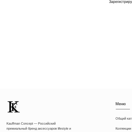
Зарегистриру
Меню
Общий каталог
Kauffman Concept — Российский
Коллекции
премиальный бренд аксессуаров lifestyle и
кейсов на iPhone
Чехлы на iPhone
Чехлы на MacBook
Чехлы на AirPods
ИП Козырский Николай Михайлович
Толстовки
ИНН: 773168303974
Футболки
KAUFFMAN CONCEPT @ all rights reserved
Аксессуары
Подарочные наборы
Подарочные сертиф