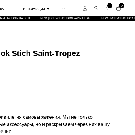
0
РМАЦИЯ
B2B
NEW | БОНУСНАЯ ПРОГРАММА В ЛК
NEW | БОНУСНАЯ ПРОГРАММА В ЛК
NEW | БОНУСН
k Stich Saint-Tropez
Привилегия самовыражения. Мы не только
е аксессуары, но и раскрываем через них вашу
оение.