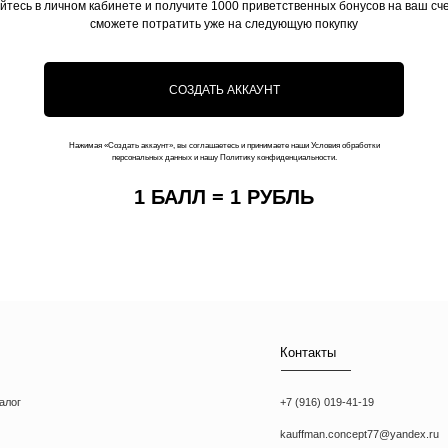
йтесь в личном кабинете и получите 1000 приветственных бонусов на ваш сче
сможете потратить уже на следующую покупку
СОЗДАТЬ АККАУНТ
Контакты
Нажимая «Создать аккаунт», вы соглашаетесь и принимаете наши Условия обработки
персональных данных и нашу Политику конфиденциальности.
+7 (916) 019-41-19
1 БАЛЛ = 1 РУБЛЬ
kauffman.concept77@yandex.ru
Наши соц сети
WhatsApp
Instagram
Telegram
икаты