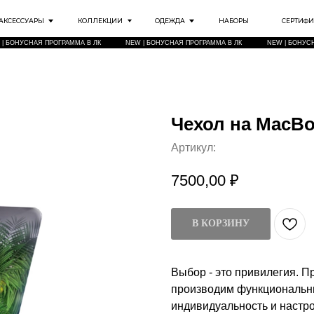
РЫ
КОЛЛЕКЦИИ
ОДЕЖДА
НАБОРЫ
СЕРТИФИКАТЫ
ИНФО
Я ПРОГРАММА В ЛК
NEW | БОНУСНАЯ ПРОГРАММА В ЛК
NEW | БОНУСНАЯ ПРОГРАММА В ЛК
Чехол на MacBoo
Артикул:
7500,00
₽
В КОРЗИНУ
Выбор - это привилегия. 
производим функциональны
индивидуальность и настр