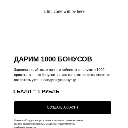
Html code will be here
Поддержка
Меню
Общий каталог
О нас
Чехлы на iPhone
Оплата
Коллекции
Доставка
Чехлы на MacBook
Ответы на вопросы
ДАРИМ 1000 БОНУСОВ
Чехлы на AirPods
Зарегистрируйтесь в личном кабинете и получите 1000
приветственных бонусов на ваш счет, которые вы сможете
Толстовки
потратить уже на следующую покупку
Футболки
1 БАЛЛ = 1 РУБЛЬ
Аксессуары
Подарочные наборы
СОЗДАТЬ АККАУНТ
Подарочные сертификаты
Нажимая «Создать аккаунт», вы соглашаетесь и принимаете наши
Условия обработки персональных данных и нашу Политику
Контакты
конфиденциальности.