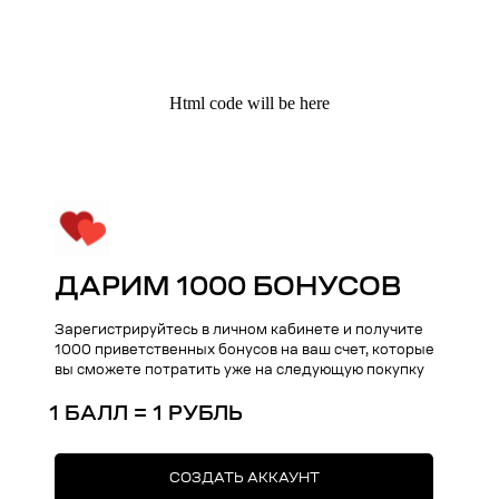
Html code will be here
ДАРИМ 1000 БОНУСОВ
Kauffman Concept — Российский
премиальный бренд аксессуаров
lifestyle и кейсов на iPhone
Зарегистрируйтесь в личном кабинете и получите
1000 приветственных бонусов на ваш счет, которые
вы сможете потратить уже на следующую покупку
Поддержка
Меню
1 БАЛЛ = 1 РУБЛЬ
Общий каталог
О нас
СОЗДАТЬ АККАУНТ
Чехлы на iPhone
Оплата