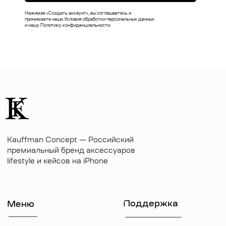
Коллекции
Доставка
Нажимая «Создать аккаунт», вы соглашаетесь и
принимаете наши Условия обработки персональных данных
Чехлы на MacBook
Ответы на вопросы
и нашу Политику конфиденциальности.
Чехлы на AirPods
Толстовки
Футболки
Аксессуары
Подарочные наборы
Подарочные сертификаты
Контакты
+7 (916) 019-41-19
kauffman.concept77@yandex.ru
Наши соц сети