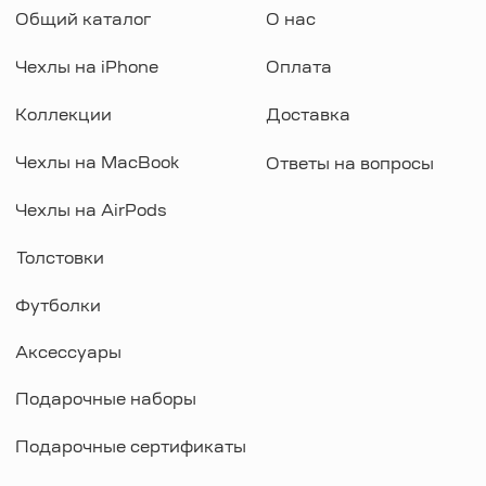
WhatsApp
Instagram
Telegram
Документы
Договор оферты
Политика конфиденциальности
ИП Козырский Николай Михайлович
ИНН: 773168303974
KAUFFMAN CONCEPT @ all rights reserved