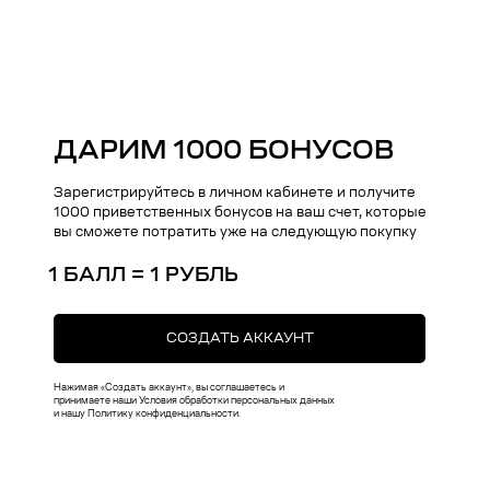
Поддержка
Меню
Общий каталог
О нас
Чехлы на iPhone
Оплата
Коллекции
Доставка
ДАРИМ 1000 БОНУСОВ
Чехлы на MacBook
Ответы на вопросы
Зарегистрируйтесь в личном кабинете и получите
Чехлы на AirPods
1000 приветственных бонусов на ваш счет, которые
вы сможете потратить уже на следующую покупку
Толстовки
Футболки
1 БАЛЛ = 1 РУБЛЬ
Аксессуары
Подарочные наборы
СОЗДАТЬ АККАУНТ
Подарочные сертификаты
Нажимая «Создать аккаунт», вы соглашаетесь и
принимаете наши Условия обработки персональных данных
и нашу Политику конфиденциальности.
Контакты
+7 (916) 019-41-19