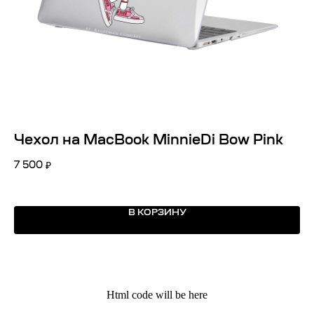
Чехол на MacBook MinnieDi Bow Pink
Ч
7 500
4 
₽
В КОРЗИНУ
Kauffman Concept — Российский
премиальный бренд аксессуаров
lifestyle и кейсов на iPhone
Html code will be here