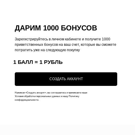
Общий каталог
О нас
Чехлы на iPhone
Оплата
ДАРИМ 1000 БОНУСОВ
Коллекции
Доставка
Чехлы на MacBook
Ответы на вопросы
Зарегистрируйтесь в личном кабинете и получите 1000
приветственных бонусов на ваш счет, которые вы сможете
Чехлы на AirPods
потратить уже на следующую покупку
Толстовки
1 БАЛЛ = 1 РУБЛЬ
Футболки
Аксессуары
СОЗДАТЬ АККАУНТ
Подарочные наборы
Подарочные сертификаты
Нажимая «Создать аккаунт», вы соглашаетесь и принимаете наши
Условия обработки персональных данных и нашу Политику
конфиденциальности.
Контакты
+7 (916) 019-41-19
kauffman.concept77@yandex.ru