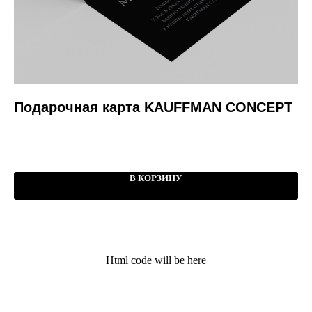
Подарочная карта KAUFFMAN CONCEPT
Ч
ц
4 
В КОРЗИНУ
Kauffman Concept — Российский
премиальный бренд аксессуаров lifestyle и
кейсов на iPhone
Html code will be here
Поддержка
Меню