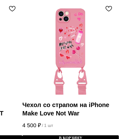
Чехол со страпом на iPhone
T
Make Love Not War
4 500
₽
/
1 шт
В КОРЗИНУ