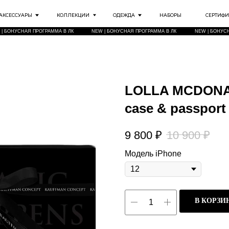
РЫ
КОЛЛЕКЦИИ
ОДЕЖДА
НАБОРЫ
СЕРТИФИКАТЫ
ИНФО
Я ПРОГРАММА В ЛК
NEW | БОНУСНАЯ ПРОГРАММА В ЛК
NEW | БОНУСНАЯ ПРОГРАММА В ЛК
LOLLA MCDONAL
case & passport
9 800
₽
10 900
₽
Модель iPhone
В КОРЗИ