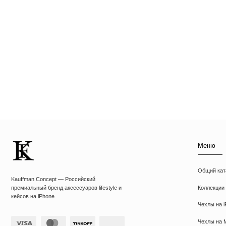
Меню
Общий каталог
Kauffman Concept — Российский
Коллекции
премиальный бренд аксессуаров lifestyle и
кейсов на iPhone
Чехлы на iPhone
Чехлы на MacBook
Чехлы на AirPods
ИП Козырский Николай Михайлович
Толстовки
ИНН: 773168303974
Футболки
KAUFFMAN CONCEPT @ all rights reserved
Аксессуары
Подарочные наборы
Подарочные сертиф
*Указанные на сайте цены не являются публичной офертой
*Meta признана экстремистcкой организацией в России