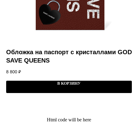
Обложка на паспорт с кристаллами GOD
Ч
SAVE QUEENS
E
8 800
₽
4 
В КОРЗИНУ
Kauffman Concept — Российский
премиальный бренд аксессуаров lifestyle и
кейсов на iPhone
Html code will be here
Поддержка
Меню