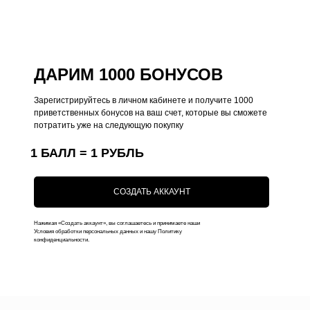
Общий каталог
О нас
Чехлы на iPhone
Оплата
Коллекции
Доставка
ДАРИМ 1000 БОНУСОВ
Чехлы на MacBook
Ответы на вопросы
Зарегистрируйтесь в личном кабинете и получите 1000
Чехлы на AirPods
приветственных бонусов на ваш счет, которые вы сможете
потратить уже на следующую покупку
Толстовки
1 БАЛЛ = 1 РУБЛЬ
Футболки
Аксессуары
СОЗДАТЬ АККАУНТ
Подарочные наборы
Подарочные сертификаты
Нажимая «Создать аккаунт», вы соглашаетесь и принимаете наши
Условия обработки персональных данных и нашу Политику
конфиденциальности.
Контакты
+7 (916) 019-41-19
kauffman.concept77@yandex.ru