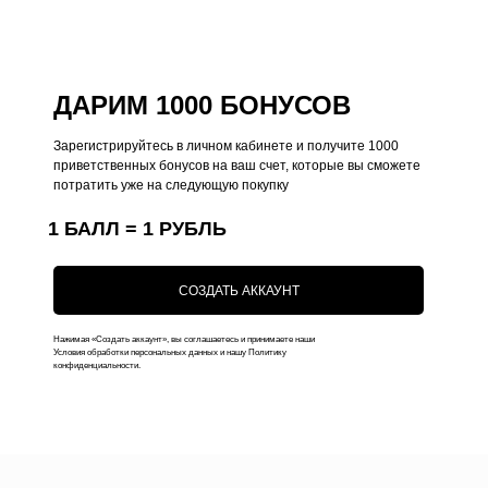
Чехлы на AirPods
Толстовки
Футболки
ДАРИМ 1000 БОНУСОВ
Аксессуары
Зарегистрируйтесь в личном кабинете и получите 1000
Подарочные наборы
приветственных бонусов на ваш счет, которые вы сможете
потратить уже на следующую покупку
Подарочные сертификаты
1 БАЛЛ = 1 РУБЛЬ
Контакты
СОЗДАТЬ АККАУНТ
+7 (916) 019-41-19
kauffman.concept77@yandex.ru
Нажимая «Создать аккаунт», вы соглашаетесь и принимаете наши
Условия обработки персональных данных и нашу Политику
конфиденциальности.
Наши соц сети
WhatsApp
Instagram