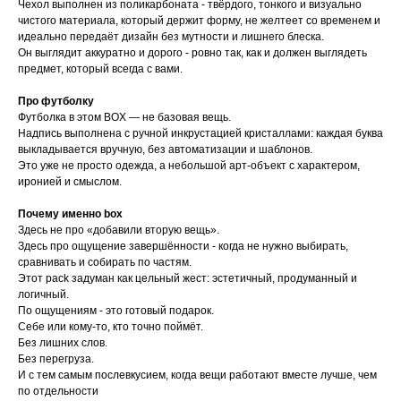
Чехол выполнен из поликарбоната - твёрдого, тонкого и визуально
чистого материала, который держит форму, не желтеет со временем и
идеально передаёт дизайн без мутности и лишнего блеска.
Он выглядит аккуратно и дорого - ровно так, как и должен выглядеть
предмет, который всегда с вами.
Про футболку
Футболка в этом BOX — не базовая вещь.
Надпись выполнена с ручной инкрустацией кристаллами: каждая буква
выкладывается вручную, без автоматизации и шаблонов.
Это уже не просто одежда, а небольшой арт-объект с характером,
иронией и смыслом.
Почему именно box
Здесь не про «добавили вторую вещь».
Здесь про ощущение завершённости - когда не нужно выбирать,
сравнивать и собирать по частям.
Этот pack задуман как цельный жест: эстетичный, продуманный и
логичный.
По ощущениям - это готовый подарок.
Себе или кому-то, кто точно поймёт.
Без лишних слов.
Без перегруза.
И с тем самым послевкусием, когда вещи работают вместе лучше, чем
по отдельности